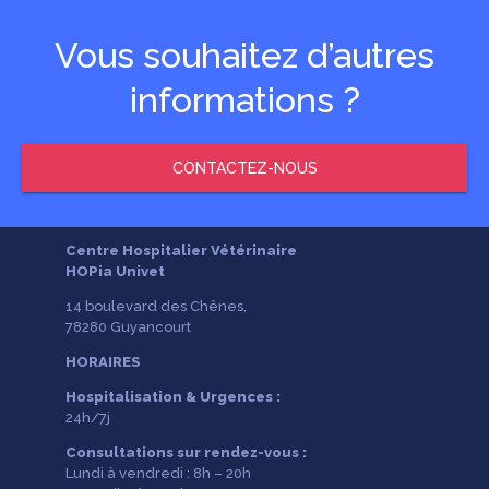
Vous souhaitez d’autres
informations ?
CONTACTEZ-NOUS
Centre Hospitalier Vétérinaire
HOPia Univet
14 boulevard des Chênes,
78280 Guyancourt
HORAIRES
Hospitalisation & Urgences :
24h/7j
Consultations sur rendez-vous :
Lundi à vendredi : 8h – 20h